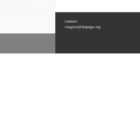
contacto:
congreso@ampegas.org